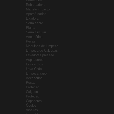
Berbequim
Rebarbadora
Martelo impacto
Aparafusador
Lixadora
Serra sabre
Plaina
Serra Circular
Acessórios
Peças
Maquinas de Limpeza
Limpeza de Calçadas
Lavadoras pressão
Aspiradores
Lava vidros
Lava Chão
Limpeza vapor
Acessórios
Peças
Proteção
Calçado
Proteção
Capacetes
Óculos
Viseiras