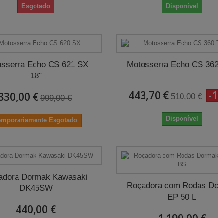
Esgotado
Disponível
osserra Echo CS 621 SX
Motosserra Echo CS 36
18"
443,70 €
-
830,00 €
510,00 €
999,00 €
Disponível
emporariamente Esgotado
adora Dormak Kawasaki
Roçadora com Rodas D
DK45SW
EP 50 L
440,00 €