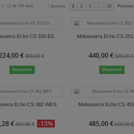
1 - 12 de 136 itens
Anterior
1
2
3
...
12
Próximo
osserra Echo CS 310 ES
Motosserra Echo CS 251
224,00 €
440,00 €
309,00 €
520,00 €
Disponível
Disponível
sserra Echo CS 362 WES
Motosserra Echo CS 45
,28 €
-13%
485,00 €
450,90 €
619,00 €