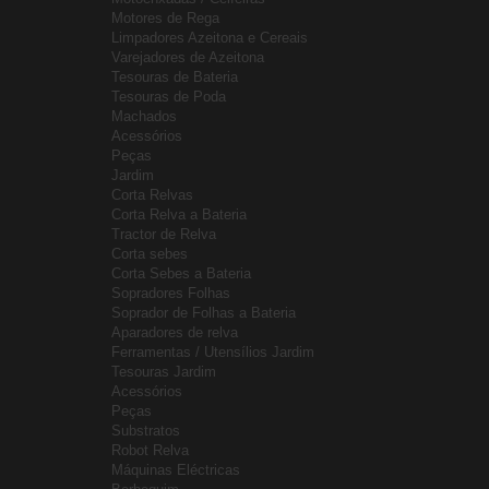
Motores de Rega
Limpadores Azeitona e Cereais
Varejadores de Azeitona
Tesouras de Bateria
Tesouras de Poda
Machados
Acessórios
Peças
Jardim
Corta Relvas
Corta Relva a Bateria
Tractor de Relva
Corta sebes
Corta Sebes a Bateria
Sopradores Folhas
Soprador de Folhas a Bateria
Aparadores de relva
Ferramentas / Utensílios Jardim
Tesouras Jardim
Acessórios
Peças
Substratos
Robot Relva
Máquinas Eléctricas