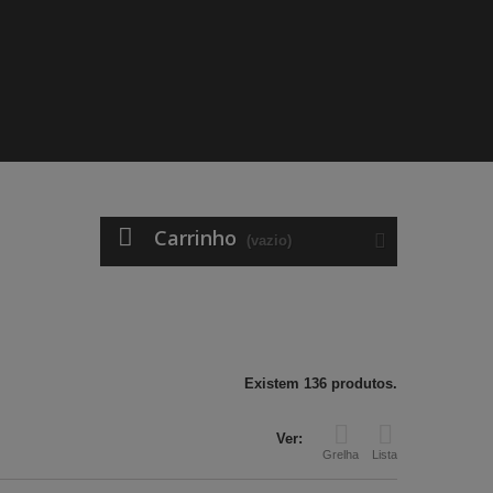
Carrinho
(vazio)
Existem 136 produtos.
Ver:
Grelha
Lista