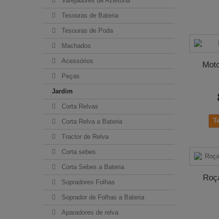
Varejadores de Azeitona
Tesouras de Bateria
Tesouras de Poda
Machados
Acessórios
Mot
Peças
Jardim
Corta Relvas
T
Corta Relva a Bateria
Tractor de Relva
Corta sebes
Corta Sebes a Bateria
Roç
Sopradores Folhas
Soprador de Folhas a Bateria
Aparadores de relva