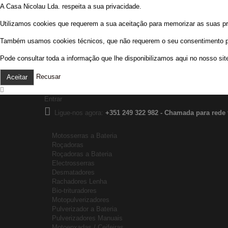
A Casa Nicolau Lda. respeita a sua privacidade.
Utilizamos cookies que requerem a sua aceitação para memorizar as suas prefe
Também usamos cookies técnicos, que não requerem o seu consentimento prév
Pode consultar toda a informação que lhe disponibilizamos aqui no nosso sit
Recusar
Aceitar
Entrar
Ligue-nos agora:
+351 249 322 982 - Chamada para rede 
Motosserras a Bateria
Roçadoras
Roçadoras a Bateria
Electrosserras
Desmatadores
Rachadores Lenha
Bio-trituradores
Motopulverizadores
Pulverizador a Bateria
Pulverizadores Manuais
Motoenxadas / Ceifeiras