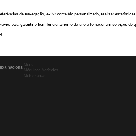
rências de navegação, exibir conteúdo personalizado, realizar estatísticas d
io, para garantir o bom funcionamento do site e fornecer um serviços de q
e!
Menu
fixa nacional
Máquinas Agrícolas
Motosserras