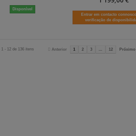
1 199,00 €
Disponível
Entrar em contacto connosco
verificação de disponibili
1 - 12 de 136 itens
Anterior
1
2
3
...
12
Próximo