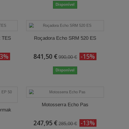
Disponível
2 TES
Roçadora Echo SRM 520 ES
13%
841,50 €
-15%
990,00 €
Disponível
Motosserra Echo Pas
ormak
247,95 €
-13%
285,00 €