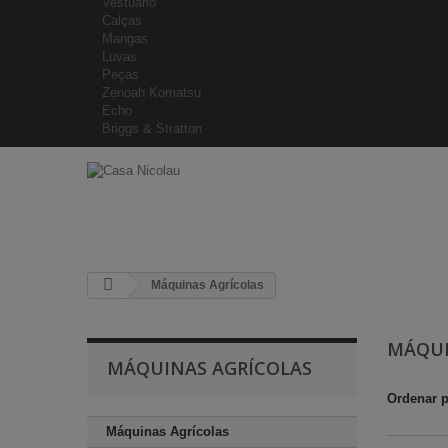
Vestuário
Calças
Mangas
Luvas
Peças
Zenoah Komatsu
Echo
Briggs & Stratton
Máquinas Agrícolas
MÁQUI
MÁQUINAS AGRÍCOLAS
Ordenar 
Máquinas Agrícolas