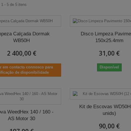
1 - 5 de 5 itens
mpeza Calçada Dormak
Disco Limpeza Pavime
WB50H
150x25.4mm
2 400,00 €
31,00 €
ar em contacto connosco para
Disponível
ificação de disponibilidade
Kit de Escovas WD50H
va WeedHex 140 / 160 -
unids)
AS Motor 30
90,00 €