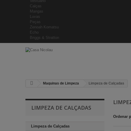
Vestuário
Calças
Mangas
Luvas
Peças
Zenoah Komatsu
Echo
Briggs & Stratton
Maquinas de Limpeza
Limpeza de Calçadas
LIMPE
LIMPEZA DE CALÇADAS
Ordenar 
Limpeza de Calçadas