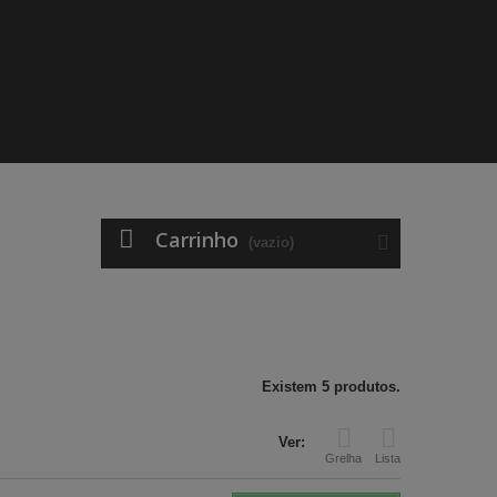
Carrinho
(vazio)
Existem 5 produtos.
Ver:
Grelha
Lista