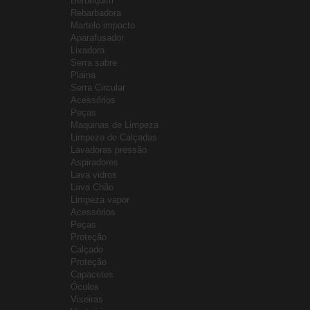
Berbequim
Rebarbadora
Martelo impacto
Aparafusador
Lixadora
Serra sabre
Plaina
Serra Circular
Acessórios
Peças
Maquinas de Limpeza
Limpeza de Calçadas
Lavadoras pressão
Aspiradores
Lava vidros
Lava Chão
Limpeza vapor
Acessórios
Peças
Proteção
Calçado
Proteção
Capacetes
Óculos
Viseiras