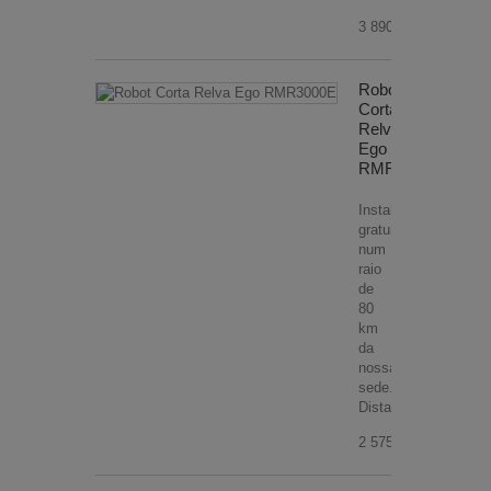
3 890,00 €
Robot
Corta
Relva
Ego
RMR3000E
Instalação
gratuita
num
raio
de
80
km
da
nossa
sede.
Distancias...
2 575,00 €