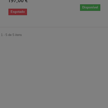
197,00 €
Disponível
Esgotado
1 - 5 de 5 itens