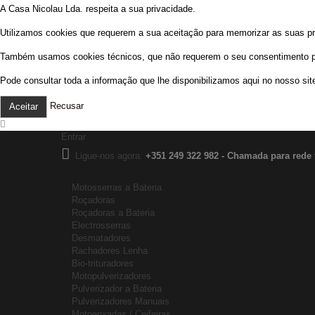
A Casa Nicolau Lda. respeita a sua privacidade.
Utilizamos cookies que requerem a sua aceitação para memorizar as suas prefe
Também usamos cookies técnicos, que não requerem o seu consentimento prév
Pode consultar toda a informação que lhe disponibilizamos aqui no nosso sit
Recusar
Aceitar
Entrar
Ligue-nos agora:
+351 249 322 982 - Chamada para rede 
Motosserras a Bateria
Roçadoras
Roçadoras a Bateria
Electrosserras
Desmatadores
Rachadores Lenha
Bio-trituradores
Motopulverizadores
Pulverizador a Bateria
Pulverizadores Manuais
Motoenxadas / Ceifeiras