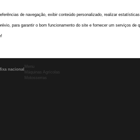
rências de navegação, exibir conteúdo personalizado, realizar estatísticas d
io, para garantir o bom funcionamento do site e fornecer um serviços de q
e!
Menu
fixa nacional
Máquinas Agrícolas
Motosserras