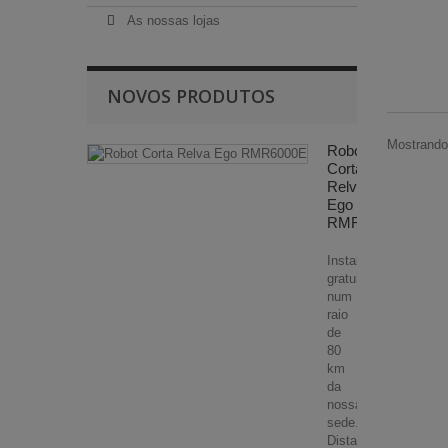
As nossas lojas
NOVOS PRODUTOS
Mostrando 
Robot
Corta
Relva
Ego
RMR6000E
Instalação
gratuita
num
raio
de
80
km
da
nossa
sede.
Distancias...