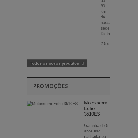
de
80
km
da
nossa
sede.
Distancias...
2 575,00 €
Todos os novos produtos
PROMOÇÕES
Motosserra
Echo
3510ES
Garantia de 5
anos uso
particular ou...