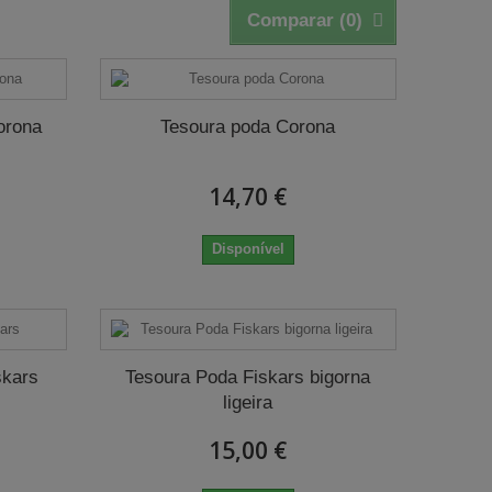
Comparar (
0
)
orona
Tesoura poda Corona
14,70 €
Disponível
skars
Tesoura Poda Fiskars bigorna
ligeira
15,00 €