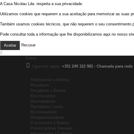
A Casa Nicolau Lda. respeita a sua privacidade.
Utilizamos cookies que requerem a sua aceitação para memorizar as suas prefe
Também usamos cookies técnicos, que não requerem o seu consentimento prév
Pode consultar toda a informação que lhe disponibilizamos aqui no nosso sit
Recusar
Aceitar
Entrar
Ligue-nos agora:
+351 249 322 982 - Chamada para rede 
Motosserras a Bateria
Roçadoras
Roçadoras a Bateria
Electrosserras
Desmatadores
Rachadores Lenha
Bio-trituradores
Motopulverizadores
Pulverizador a Bateria
Pulverizadores Manuais
Motoenxadas / Ceifeiras