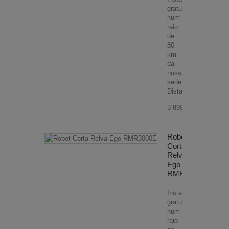
gratuita
num
raio
de
80
km
da
nossa
sede.
Distancias...
3 890,00 €
Robot
Corta
Relva
Ego
RMR3000E
Instalação
gratuita
num
raio