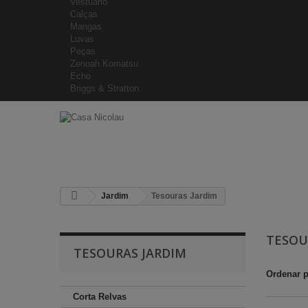
Vestuário
Calças
Mangas
Luvas
Peças
Zenoah Komatsu
Echo
Briggs & Stratton
Jardim
Tesouras Jardim
TESOU
TESOURAS JARDIM
Ordenar 
Corta Relvas