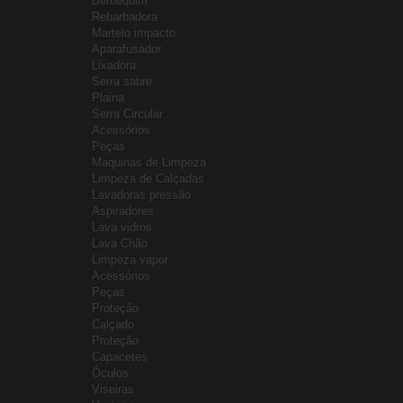
Berbequim
Rebarbadora
Martelo impacto
Aparafusador
Lixadora
Serra sabre
Plaina
Serra Circular
Acessórios
Peças
Maquinas de Limpeza
Limpeza de Calçadas
Lavadoras pressão
Aspiradores
Lava vidros
Lava Chão
Limpeza vapor
Acessórios
Peças
Proteção
Calçado
Proteção
Capacetes
Óculos
Viseiras