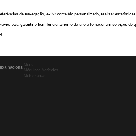
rências de navegação, exibir conteúdo personalizado, realizar estatísticas d
io, para garantir o bom funcionamento do site e fornecer um serviços de q
e!
Menu
fixa nacional
Máquinas Agrícolas
Motosserras