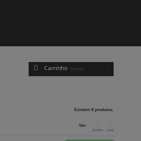
Carrinho
(vazio)
Existem 8 produtos.
Ver:
Grelha
Lista