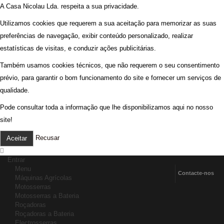
A Casa Nicolau Lda. respeita a sua privacidade.
Utilizamos cookies que requerem a sua aceitação para memorizar as suas
preferências de navegação, exibir conteúdo personalizado, realizar
estatísticas de visitas, e conduzir ações publicitárias.
Também usamos cookies técnicos, que não requerem o seu consentimento
prévio, para garantir o bom funcionamento do site e fornecer um serviços de
qualidade.
Pode consultar toda a informação que lhe disponibilizamos aqui no nosso
site!
Recusar
Aceitar
Entrar
Menu
Contacte-nos
Máquinas Agrícolas
Motosserras
Motosserras a Bateria
Roçadoras
Roçadoras a Bateria
Electrosserras