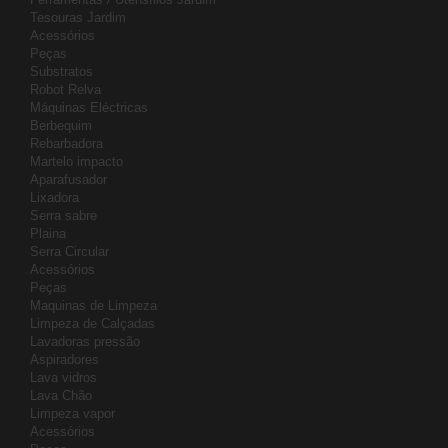
Tesouras Jardim
Acessórios
Peças
Substratos
Robot Relva
Máquinas Eléctricas
Berbequim
Rebarbadora
Martelo impacto
Aparafusador
Lixadora
Serra sabre
Plaina
Serra Circular
Acessórios
Peças
Maquinas de Limpeza
Limpeza de Calçadas
Lavadoras pressão
Aspiradores
Lava vidros
Lava Chão
Limpeza vapor
Acessórios