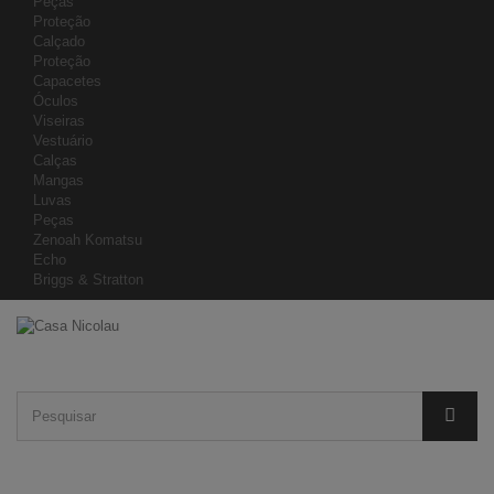
Peças
Proteção
Calçado
Proteção
Capacetes
Óculos
Viseiras
Vestuário
Calças
Mangas
Luvas
Peças
Zenoah Komatsu
Echo
Briggs & Stratton