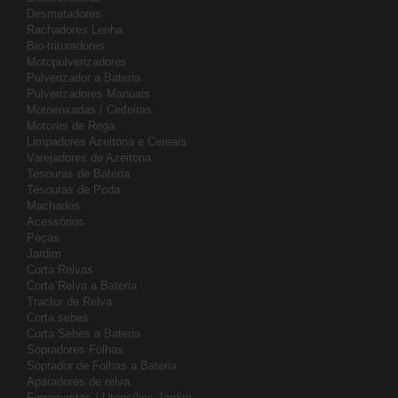
Desmatadores
Rachadores Lenha
Bio-trituradores
Motopulverizadores
Pulverizador a Bateria
Pulverizadores Manuais
Motoenxadas / Ceifeiras
Motores de Rega
Limpadores Azeitona e Cereais
Varejadores de Azeitona
Tesouras de Bateria
Tesouras de Poda
Machados
Acessórios
Peças
Jardim
Corta Relvas
Corta Relva a Bateria
Tractor de Relva
Corta sebes
Corta Sebes a Bateria
Sopradores Folhas
Soprador de Folhas a Bateria
Aparadores de relva
Ferramentas / Utensílios Jardim