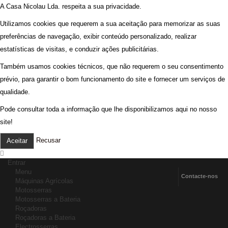
A Casa Nicolau Lda. respeita a sua privacidade.
Utilizamos cookies que requerem a sua aceitação para memorizar as suas
preferências de navegação, exibir conteúdo personalizado, realizar
estatísticas de visitas, e conduzir ações publicitárias.
Também usamos cookies técnicos, que não requerem o seu consentimento
prévio, para garantir o bom funcionamento do site e fornecer um serviços de
qualidade.
Pode consultar toda a informação que lhe disponibilizamos aqui no nosso
site!
Recusar
Aceitar
Entrar
Menu
Contacte-nos
Máquinas Agrícolas
Motosserras
Motosserras a Bateria
Roçadoras
Roçadoras a Bateria
Electrosserras