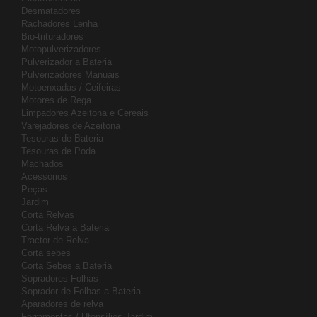
Desmatadores
Rachadores Lenha
Bio-trituradores
Motopulverizadores
Pulverizador a Bateria
Pulverizadores Manuais
Motoenxadas / Ceifeiras
Motores de Rega
Limpadores Azeitona e Cereais
Varejadores de Azeitona
Tesouras de Bateria
Tesouras de Poda
Machados
Acessórios
Peças
Jardim
Corta Relvas
Corta Relva a Bateria
Tractor de Relva
Corta sebes
Corta Sebes a Bateria
Sopradores Folhas
Soprador de Folhas a Bateria
Aparadores de relva
Ferramentas / Utensílios Jardim