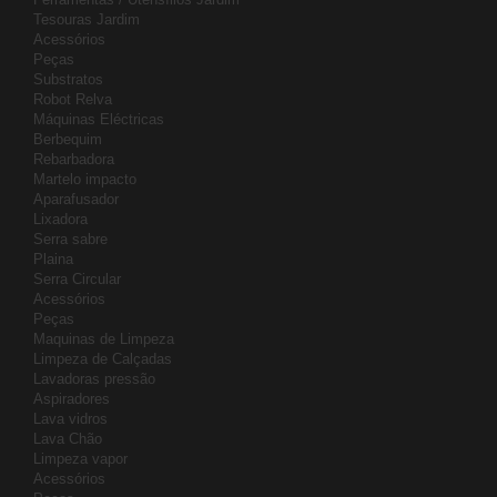
Tesouras Jardim
Acessórios
Peças
Substratos
Robot Relva
Máquinas Eléctricas
Berbequim
Rebarbadora
Martelo impacto
Aparafusador
Lixadora
Serra sabre
Plaina
Serra Circular
Acessórios
Peças
Maquinas de Limpeza
Limpeza de Calçadas
Lavadoras pressão
Aspiradores
Lava vidros
Lava Chão
Limpeza vapor
Acessórios