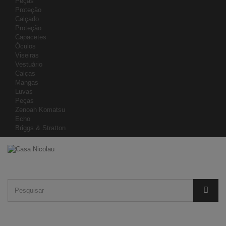
Peças
Proteção
Calçado
Proteção
Capacetes
Óculos
Viseiras
Vestuário
Calças
Mangas
Luvas
Peças
Zenoah Komatsu
Echo
Briggs & Stratton