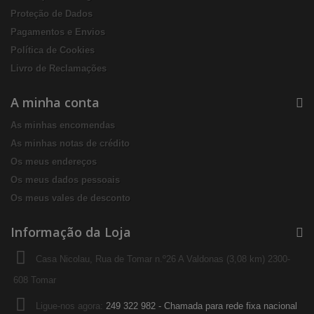
Proteção de Dados
Pagamentos e Envios
Política de Cookies
Livro de Reclamações
A minha conta
As minhas encomendas
As minhas notas de crédito
Os meus endereços
Os meus dados pessoais
Os meus vales de desconto
Informação da Loja
Casa Nicolau, Rua de Tomar n.º26 A Valdonas (3,08 km) 2300-
608 Tomar
Ligue-nos agora:
249 322 982 - Chamada para rede fixa nacional