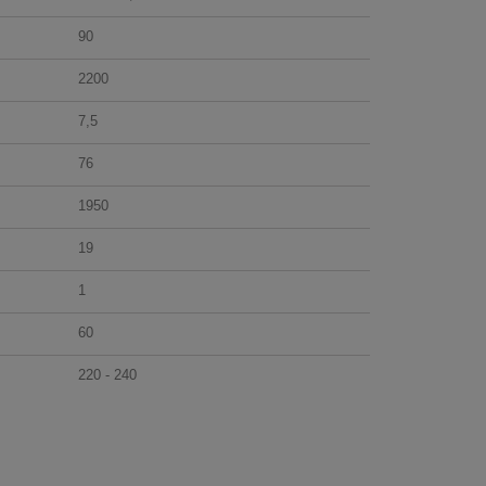
90
2200
7,5
76
1950
19
1
60
220 - 240