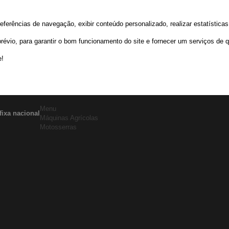
rências de navegação, exibir conteúdo personalizado, realizar estatísticas d
io, para garantir o bom funcionamento do site e fornecer um serviços de q
e!
Menu
fixa nacional
Máquinas Agrícolas
Motosserras