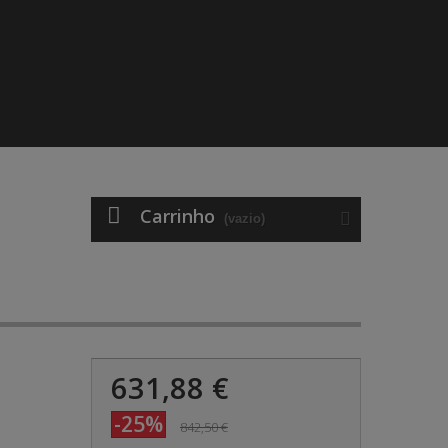
Carrinho
(vazio)
631,88 €
-25%
842,50 €