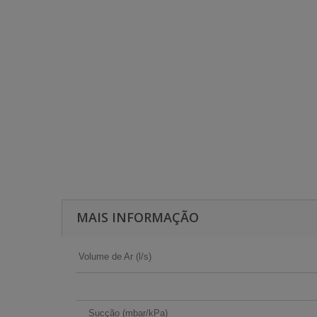
MAIS INFORMAÇÃO
Volume de Ar (l/s)
Sucção (mbar/kPa)