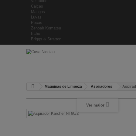
Vestuário
Calças
Mangas
Luvas
Peças
Zenoah Komatsu
Echo
Briggs & Stratton
Maquinas de Limpeza
Aspiradores
Aspirad
Ver maior