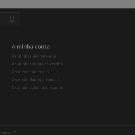
A minha conta
As minhas encomendas
As minhas notas de crédito
Os meus endereços
Os meus dados pessoais
Os meus vales de desconto
riativas™