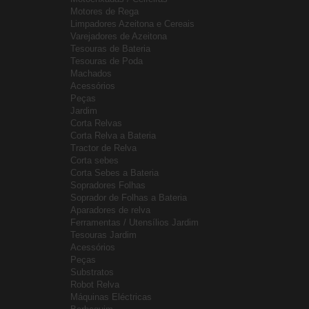
Motores de Rega
Limpadores Azeitona e Cereais
Varejadores de Azeitona
Tesouras de Bateria
Tesouras de Poda
Machados
Acessórios
Peças
Jardim
Corta Relvas
Corta Relva a Bateria
Tractor de Relva
Corta sebes
Corta Sebes a Bateria
Sopradores Folhas
Soprador de Folhas a Bateria
Aparadores de relva
Ferramentas / Utensílios Jardim
Tesouras Jardim
Acessórios
Peças
Substratos
Robot Relva
Máquinas Eléctricas