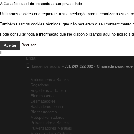
A Casa Nicolau Lda. respeita a sua privacidade.
Utilizamos cookies que requerem a sua aceitação para memorizar as suas prefe
Também usamos cookies técnicos, que não requerem o seu consentimento prév
Pode consultar toda a informação que lhe disponibilizamos aqui no nosso sit
Recusar
Aceitar
Entrar
Ligue-nos agora:
+351 249 322 982 - Chamada para rede 
Motosserras a Bateria
Roçadoras
Roçadoras a Bateria
Electrosserras
Desmatadores
Rachadores Lenha
Bio-trituradores
Motopulverizadores
Pulverizador a Bateria
Pulverizadores Manuais
Motoenxadas / Ceifeiras