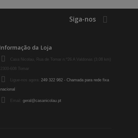
Siga-nos
Informação da Loja
Casa Nicolau, Rua de Tomar n.º26 A Valdonas (3,08 km)
2300-608 Tomar
Ligue-nos agora:
249 322 982 - Chamada para rede fixa
nacional
Email:
geral@casanicolau.pt