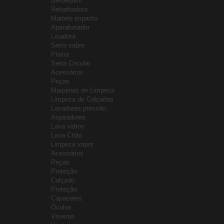
Berbequim
Rebarbadora
Martelo impacto
Aparafusador
Lixadora
Serra sabre
Plaina
Serra Circular
Acessórios
Peças
Maquinas de Limpeza
Limpeza de Calçadas
Lavadoras pressão
Aspiradores
Lava vidros
Lava Chão
Limpeza vapor
Acessórios
Peças
Proteção
Calçado
Proteção
Capacetes
Óculos
Viseiras