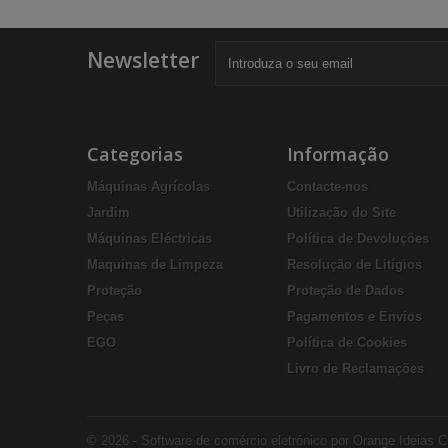
Newsletter
Categorias
Informação
Máquinas Agrícolas
Contacte-nos
Jardim
Utilização do Site
Máquinas Eléctricas
Política de Devoluções
Maquinas de Limpeza
Resolução de Litígios
Proteção
Proteção de Dados
Peças
Pagamentos e Envios
EGO
Política de Cookies
Livro de Reclamações
© 2026 - Software de comércio eletrónico por Orange Ideias C