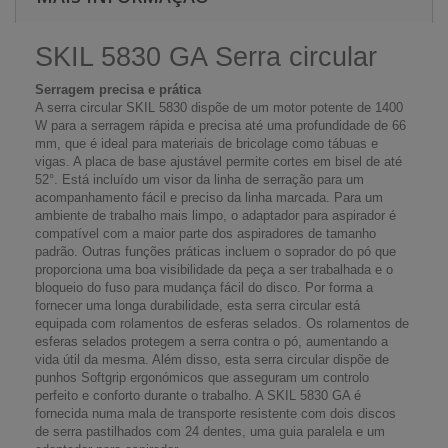
SKIL 5830 GA Serra circular
Serragem precisa e prática
A serra circular SKIL 5830 dispõe de um motor potente de 1400
W para a serragem rápida e precisa até uma profundidade de 66
mm, que é ideal para materiais de bricolage como tábuas e
vigas. A placa de base ajustável permite cortes em bisel de até
52°. Está incluído um visor da linha de serração para um
acompanhamento fácil e preciso da linha marcada. Para um
ambiente de trabalho mais limpo, o adaptador para aspirador é
compatível com a maior parte dos aspiradores de tamanho
padrão. Outras funções práticas incluem o soprador do pó que
proporciona uma boa visibilidade da peça a ser trabalhada e o
bloqueio do fuso para mudança fácil do disco. Por forma a
fornecer uma longa durabilidade, esta serra circular está
equipada com rolamentos de esferas selados. Os rolamentos de
esferas selados protegem a serra contra o pó, aumentando a
vida útil da mesma. Além disso, esta serra circular dispõe de
punhos Softgrip ergonómicos que asseguram um controlo
perfeito e conforto durante o trabalho. A SKIL 5830 GA é
fornecida numa mala de transporte resistente com dois discos
de serra pastilhados com 24 dentes, uma guia paralela e um