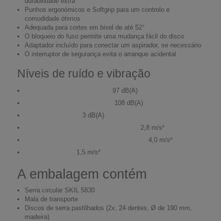
durabilidade extra
Punhos ergonómicos e Softgrip para um controlo e
comodidade ótimos
Adequada para cortes em bisel de até 52°
O bloqueio do fuso permite uma mudança fácil do disco
Adaptador incluído para conectar um aspirador, se necessário
O interruptor de segurança evita o arranque acidental
Níveis de ruído e vibração
Nível de pressão sonora:
97 dB(A)
Nível de potência sonora:
108 dB(A)
Desvio padrão:
3 dB(A)
Nível de vibração (corte de metal):
2,8 m/s²
Nível de vibração (corte de madeira):
4,0 m/s²
Incerteza (K):
1,5 m/s²
A embalagem contém
Serra circular SKIL 5830
Mala de transporte
Discos de serra pastilhados (2x, 24 dentes, Ø de 190 mm,
madeira)