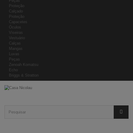
Peças
Proteção
Calçado
Proteção
Capacetes
Óculos
Viseiras
Vestuário
Calças
Mangas
Luvas
Peças
Zenoah Komatsu
Echo
Briggs & Stratton