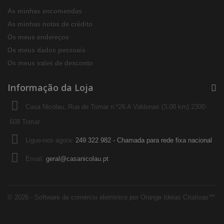
As minhas encomendas
As minhas notas de crédito
Os meus endereços
Os meus dados pessoais
Os meus vales de desconto
Informação da Loja
Casa Nicolau, Rua de Tomar n.º26 A Valdonas (3,08 km) 2300-
608 Tomar
Ligue-nos agora:
249 322 982 - Chamada para rede fixa nacional
Email:
geral@casanicolau.pt
© 2026 - Software de comércio eletrónico por Orange Ideias Criativas™