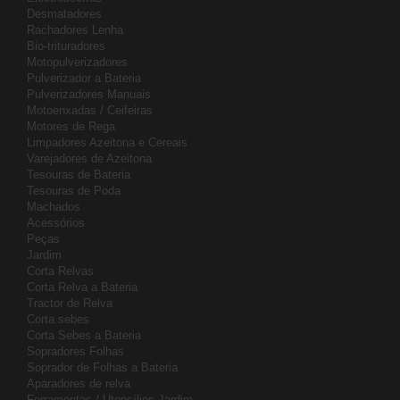
Desmatadores
Rachadores Lenha
Bio-trituradores
Motopulverizadores
Pulverizador a Bateria
Pulverizadores Manuais
Motoenxadas / Ceifeiras
Motores de Rega
Limpadores Azeitona e Cereais
Varejadores de Azeitona
Tesouras de Bateria
Tesouras de Poda
Machados
Acessórios
Peças
Jardim
Corta Relvas
Corta Relva a Bateria
Tractor de Relva
Corta sebes
Corta Sebes a Bateria
Sopradores Folhas
Soprador de Folhas a Bateria
Aparadores de relva
Ferramentas / Utensílios Jardim