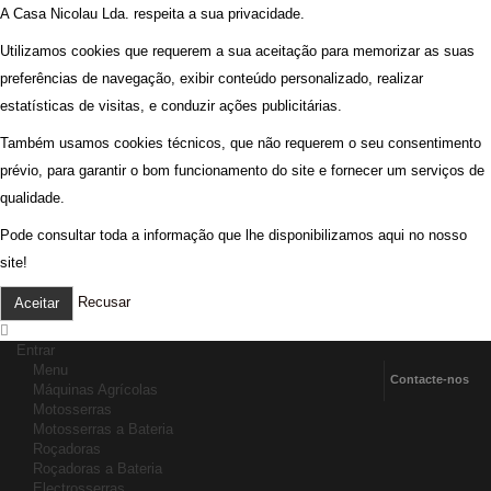
A Casa Nicolau Lda. respeita a sua privacidade.
Utilizamos cookies que requerem a sua aceitação para memorizar as suas
preferências de navegação, exibir conteúdo personalizado, realizar
estatísticas de visitas, e conduzir ações publicitárias.
Também usamos cookies técnicos, que não requerem o seu consentimento
prévio, para garantir o bom funcionamento do site e fornecer um serviços de
qualidade.
Pode consultar toda a informação que lhe disponibilizamos aqui no nosso
site!
Recusar
Aceitar
Entrar
Menu
Contacte-nos
Máquinas Agrícolas
Motosserras
Motosserras a Bateria
Roçadoras
Roçadoras a Bateria
Electrosserras