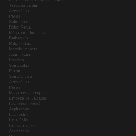
Tesouras Jardim
Acessórios
Peças
Substratos
Robot Relva
Máquinas Eléctricas
Berbequim
Rebarbadora
Martelo impacto
Aparafusador
Lixadora
Serra sabre
Plaina
Serra Circular
Acessórios
Peças
Maquinas de Limpeza
Limpeza de Calçadas
Lavadoras pressão
Aspiradores
Lava vidros
Lava Chão
Limpeza vapor
Acessórios