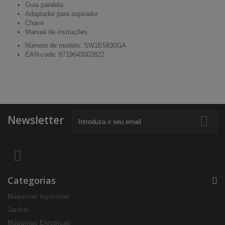
Guia paralela
Adaptador para aspirador
Chave
Manual de instruções
Número de modelo: SW1E5830GA
EAN-code: 8719643002822
Newsletter
Categorias
Máquinas Agrícolas
Jardim
Máquinas Eléctricas