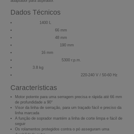
adaptador para aspirador.
Dados Técnicos
Potência:
1400 L
Capacidade a 90°:
66 mm
Capacidade a 45º:
48 mm
Ø do disco de serra:
190 mm
Ø do veio:
16 mm
Velocidade em vazio:
5300 r.p.m.
Peso:
3.8 kg
Tensão/frequência (carregador):
220-240 V / 50-60 Hz
Características
Motor potente para uma serragem precisa e rápida até 66 mm
de profundidade a 90°
Visor da linha de serração, para um traçado fácil e preciso da
linha marcada
A função de soprador mantém a linha de corte limpa e fácil de
seguir
Os rolamentos protegidos contra o pó asseguram uma