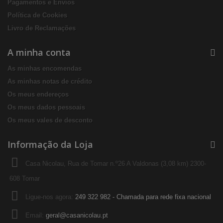
Pagamentos e Envios
Política de Cookies
Livro de Reclamações
A minha conta
As minhas encomendas
As minhas notas de crédito
Os meus endereços
Os meus dados pessoais
Os meus vales de desconto
Informação da Loja
Casa Nicolau, Rua de Tomar n.º26 A Valdonas (3,08 km) 2300-
608 Tomar
Ligue-nos agora:
249 322 982 - Chamada para rede fixa nacional
Email:
geral@casanicolau.pt