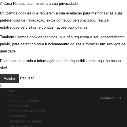
A Casa Nicolau Lda. respeita a sua privacidade.
Utilizamos cookies que requerem a sua aceitação para memorizar as suas
preferências de navegação, exibir conteúdo personalizado, realizar
estatísticas de visitas, e conduzir ações publicitárias.
Também usamos cookies técnicos, que não requerem o seu consentimento
prévio, para garantir o bom funcionamento do site e fornecer um serviços de
qualidade.
Pode consultar toda a informação que lhe disponibilizamos aqui no nosso
site!
Recusar
Aceitar
Entrar
Menu
Contacte-nos
Máquinas Agrícolas
Motosserras
Motosserras a Bateria
Roçadoras
Roçadoras a Bateria
Electrosserras