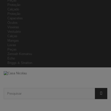
Peças
Proteção
Calçado
Proteção
Capacetes
Óculos
Viseiras
Vestuário
Calças
Mangas
Luvas
Peças
Zenoah Komatsu
Echo
Briggs & Stratton