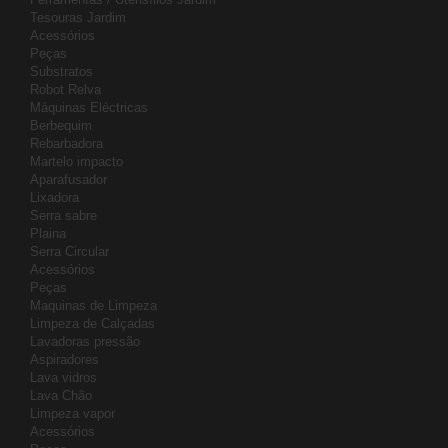
Tesouras Jardim
Acessórios
Peças
Substratos
Robot Relva
Máquinas Eléctricas
Berbequim
Rebarbadora
Martelo impacto
Aparafusador
Lixadora
Serra sabre
Plaina
Serra Circular
Acessórios
Peças
Maquinas de Limpeza
Limpeza de Calçadas
Lavadoras pressão
Aspiradores
Lava vidros
Lava Chão
Limpeza vapor
Acessórios