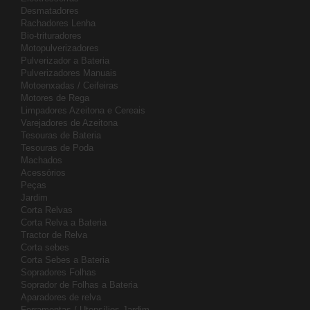
Desmatadores
Rachadores Lenha
Bio-trituradores
Motopulverizadores
Pulverizador a Bateria
Pulverizadores Manuais
Motoenxadas / Ceifeiras
Motores de Rega
Limpadores Azeitona e Cereais
Varejadores de Azeitona
Tesouras de Bateria
Tesouras de Poda
Machados
Acessórios
Peças
Jardim
Corta Relvas
Corta Relva a Bateria
Tractor de Relva
Corta sebes
Corta Sebes a Bateria
Sopradores Folhas
Soprador de Folhas a Bateria
Aparadores de relva
Ferramentas / Utensílios Jardim